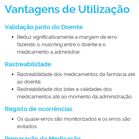
O doente não é o correto
Vantagens de Utilização
A Medicação não
coincide com a
Prescrição Médica;
Validação junto do Doente
O medicamento está fora
Reduz significativamente a margem de erro
de validade;
fazendo o
matching
entre o doente e o
A dosagem não está
medicamento a administrar.
correta;
A via de Administração
Rastreabilidade
não coincide com a que
Rastreabilidade dos medicamentos da farmácia até
está prescrita;
ao doente;
O lote foi assinalado para
Rastreabilidade dos lotes e validades dos
ser retirado do mercado;
medicamentos até ao momento da administração.
Quando a medicação prescrita
não foi administrada o sistema
Registo de ocorrências
requer uma justificação.
Os quase-erros são monitorizados e os erros são
evitados.
Preparação da Medicação