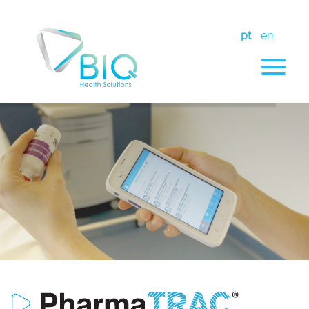
pt
en