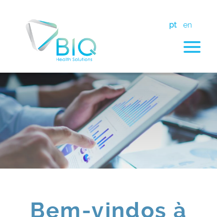
pt
en
Bem-vindos à